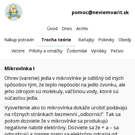
pomoc@neviemvarit.sk
Úvod
Dnes
Archív
Nákup potravín
Trocha teórie
Raňajky
Polievky
Obedy
Večere
Prílohy a omáčky
Čodomdal
Výrobky
Pečivo
Mikrovlnka I
Ohrev (varenie) jedla v mikrovlnke je odlišný od iných
spôsobov tým, že teplo nepôsobí na jedlo zvonku, ale
jeho zdrojom sú molekuly, väčšinou vody, ktoré sú
súčasťou jedla.
Vysvetlenie ako to mikrovlnka dokáže urobiť podávajú
na rôznych stránkach bezmenní „odborníci“. Tak sa
potom dozviete že v mikrovlnke sa produkujú
negatívne nabité elektróny. Dozviete sa že + a – sa
odpudzujú a zrejme preto sa elektróny odrazia od