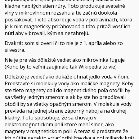
kladne nabitých stien rúry. Toto produkuje svetelné
vlny v mikrovlnnom rozsahu a tie začnú dookola
poskakovať. Tieto absorbuje voda v potravinách, ktorá
je k nim magneticky priťahovaná a táto príťažlivosť ich
núti aby vibrovali, kým sa nezahrejú.
Dvakrát som si overil či to nie je z 1. apríla alebo zo
silvestra.
Nie je pre vás dôležité vedieť ako mikrovlnka fuguje.
(Koho by to veľmi zaujímalo tak Wikipedia to vie).
Dôležité je vedieť ako dokáže ohriať jedlo voda v ňom.
Predstavte si molekuly vody ako maličké magnety. Keby
ste tieto magnety dali do magnetického poľa otočili by
sa všetky jedným smerom a ak by ste ho prepólovali
otočili by sa všetky opačným smerom. V molekule vody
prevláda na jednej strane záporný náboj a na druhej
kladný. Toto spôsobuje, že sa chovajú v
elektromagnetickom poli ktoré mení smer, ako
magnety v magnetickom poli. A teraz si predstavte že
ich nútite sa takto vrtieť približne dva a pol miliardy krát