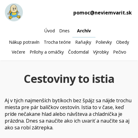
pomoc@neviemvarit.sk
Úvod
Dnes
Archív
Nákup potravín
Trocha teórie
Raňajky
Polievky
Obedy
Večere
Prílohy a omáčky
Čodomdal
Výrobky
Pečivo
Cestoviny to istia
Aj v tých najmenších bytíkoch bez špájz sa nájde trochu
miesta pre pár balíčkov cestovín. Istia to v čase, keď
príde nečakane hlad alebo návšteva a chladnička je
prázdna. Dnes sa naučíte ako ich uvariť a naučíte sa aj
ako sa robí zátrepka.