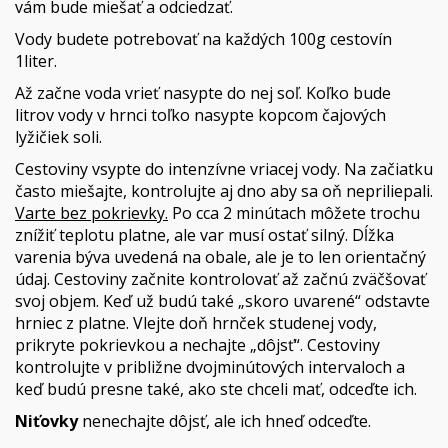
vám bude miešať a odciedzať.
Vody budete potrebovať na každých 100g cestovín
1liter.
Až začne voda vrieť nasypte do nej soľ. Koľko bude
litrov vody v hrnci toľko nasypte kopcom čajových
lyžičiek soli.
Cestoviny vsypte do intenzívne vriacej vody. Na začiatku
často miešajte, kontrolujte aj dno aby sa oň nepriliepali.
Varte bez pokrievky.
Po cca 2 minútach môžete trochu
znížiť teplotu platne, ale var musí ostať silný. Dĺžka
varenia býva uvedená na obale, ale je to len orientačný
údaj. Cestoviny začnite kontrolovať až začnú zväčšovať
svoj objem. Keď už budú také „skoro uvarené“ odstavte
hrniec z platne. Vlejte doň hrnček studenej vody,
prikryte pokrievkou a nechajte „dôjsť“. Cestoviny
kontrolujte v približne dvojminútových intervaloch a
keď budú presne také, ako ste chceli mať, odceďte ich.
Niťovky
nenechajte dôjsť, ale ich hneď odceďte.