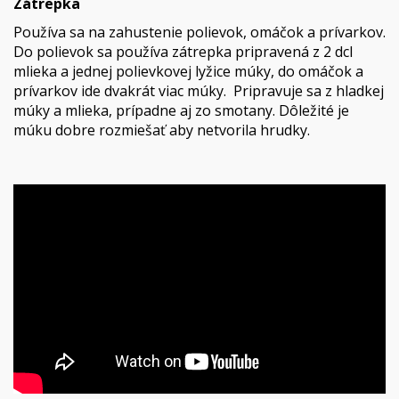
Zátrepka
Používa sa na zahustenie polievok, omáčok a prívarkov.
Do polievok sa používa zátrepka pripravená z 2 dcl
mlieka a jednej polievkovej lyžice múky, do omáčok a
prívarkov ide dvakrát viac múky. Pripravuje sa z hladkej
múky a mlieka, prípadne aj zo smotany. Dôležité je
múku dobre rozmiešať aby netvorila hrudky.