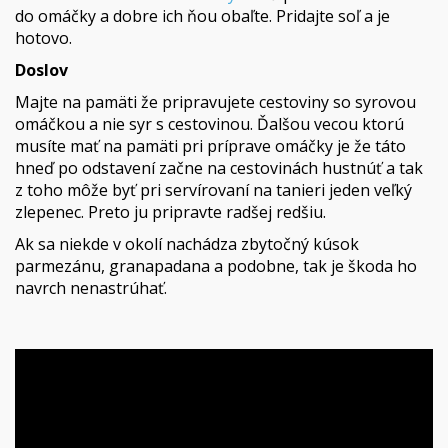
do omáčky a dobre ich ňou obaľte. Pridajte soľ a je
hotovo.
Doslov
Majte na pamäti že pripravujete cestoviny so syrovou
omáčkou a nie syr s cestovinou. Ďalšou vecou ktorú
musíte mať na pamäti pri príprave omáčky je že táto
hneď po odstavení začne na cestovinách hustnúť a tak
z toho môže byť pri servírovaní na tanieri jeden veľký
zlepenec. Preto ju pripravte radšej redšiu.
Ak sa niekde v okolí nachádza zbytočný kúsok
parmezánu, granapadana a podobne, tak je škoda ho
navrch nenastrúhať.