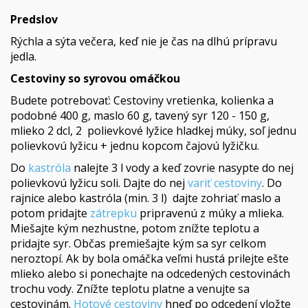
Predslov
Rýchla a sýta večera, keď nie je čas na dlhú prípravu
jedla.
Cestoviny so syrovou omáčkou
Budete potrebovať: Cestoviny vretienka, kolienka a
podobné 400 g, maslo 60 g, tavený syr 120 - 150 g,
mlieko 2 dcl, 2 polievkové lyžice hladkej múky, soľ jednu
polievkovú lyžicu + jednu kopcom čajovú lyžičku.
Do
kastróla
nalejte 3 l vody a keď zovrie nasypte do nej
polievkovú lyžicu soli. Dajte do nej
variť cestoviny
. Do
rajnice alebo kastróla (min. 3 l) dajte zohriať maslo a
potom pridajte
zátrepku
pripravenú z múky a mlieka.
Miešajte kým nezhustne, potom znížte teplotu a
pridajte syr. Občas premiešajte kým sa syr celkom
neroztopí. Ak by bola omáčka veľmi hustá prilejte ešte
mlieko alebo si ponechajte na odcedených cestovinách
trochu vody. Znížte teplotu platne a venujte sa
cestovinám.
Hotové cestoviny
hneď po odcedení vložte