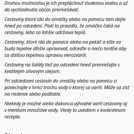
Druhou možnosťou je ich prepláchnuť studenou vodou a až
do vychladnutia občas premiešávať.
Cestoviny ktoré idú do omáčky alebo na panvicu tam dajte
hneď po odcedení. Platí tu pravidlo, že omáčka čaká na
cestoviny, lebo sa ľahšie udržiava teplá.
Cestoviny, ktoré idú do panvice alebo na pekáč a ešte sa
budú tepelne dlhšie upravovať, odceďte o niečo tvrdšie aby
sa ďalšou tepelnou úpravou nerozvarili.
Cestoviny na šaláty tiež po odcedení hneď premiešajte s
kvalitným olivovým olejom.
Pri odciedzaní cestovín do omáčky alebo na panvicu si
ponechajte v hrnci trochu vody v ktorej sa varili. Môže sa zísť
na riedenie alebo podliatie.
Niekedy je možné alebo dokonca výhodné variť cestoviny aj
v menšom množstve vody. Vtedy to uvediem v konkrétnom
recepte.