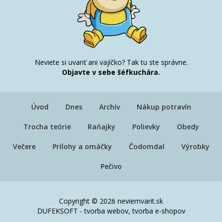
Neviete si uvariť ani vajíčko? Tak tu ste správne.
Objavte v sebe šéfkuchára.
Úvod
Dnes
Archív
Nákup potravín
Trocha teórie
Raňajky
Polievky
Obedy
Večere
Prílohy a omáčky
Čodomdal
Výrobky
Pečivo
Copyright © 2026 neviemvarit.sk
DUFEKSOFT
-
tvorba webov
,
tvorba e-shopov