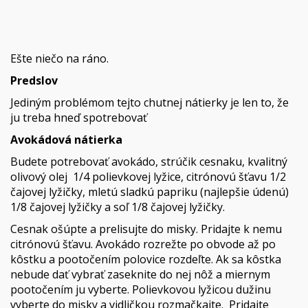
Ešte niečo na ráno.
Predslov
Jediným problémom tejto chutnej nátierky je len to, že
ju treba hneď spotrebovať
Avokádová nátierka
Budete potrebovať avokádo, strúčik cesnaku, kvalitný
olivový olej 1/4 polievkovej lyžice, citrónovú šťavu 1/2
čajovej lyžičky, mletú sladkú papriku (najlepšie údenú)
1/8 čajovej lyžičky a soľ 1/8 čajovej lyžičky.
Cesnak ošúpte a prelisujte do misky. Pridajte k nemu
citrónovú šťavu. Avokádo rozrežte po obvode až po
kôstku a pootočením polovice rozdeľte. Ak sa kôstka
nebude dať vybrať zaseknite do nej nôž a miernym
pootočením ju vyberte. Polievkovou lyžicou dužinu
vyberte do misky a vidličkou rozmačkajte. Pridajte