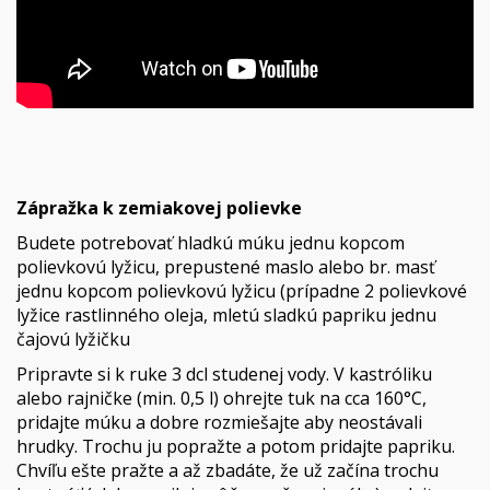
Zápražka k zemiakovej polievke
Budete potrebovať hladkú múku jednu kopcom
polievkovú lyžicu, prepustené maslo alebo br. masť
jednu kopcom polievkovú lyžicu (prípadne 2 polievkové
lyžice rastlinného oleja, mletú sladkú papriku jednu
čajovú lyžičku
Pripravte si k ruke 3 dcl studenej vody. V kastróliku
alebo rajničke (min. 0,5 l) ohrejte tuk na cca 160°C,
pridajte múku a dobre rozmiešajte aby neostávali
hrudky. Trochu ju popražte a potom pridajte papriku.
Chvíľu ešte pražte a až zbadáte, že už začína trochu