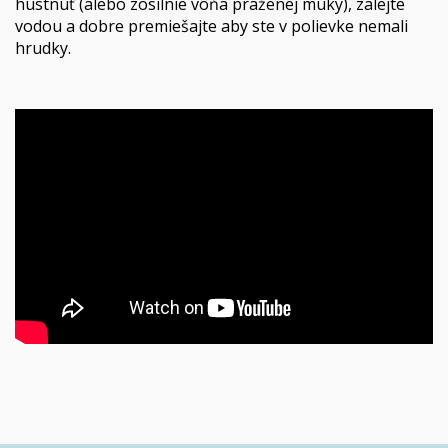
hustnúť (alebo zosilnie vôňa praženej múky), zalejte
vodou a dobre premiešajte aby ste v polievke nemali
hrudky.