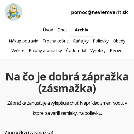
pomoc@neviemvarit.sk
Úvod
Dnes
Archív
Nákup potravín
Trocha teórie
Raňajky
Polievky
Obedy
Večere
Prílohy a omáčky
Čodomdal
Výrobky
Pečivo
Na čo je dobrá zápražka
(zásmažka)
Zápražka zahusťuje a vylepšuje chuť. Napríklad zmení vodu, v
ktorej sa varili zemiaky, na polievku.
Zápražka
(zásmažka)