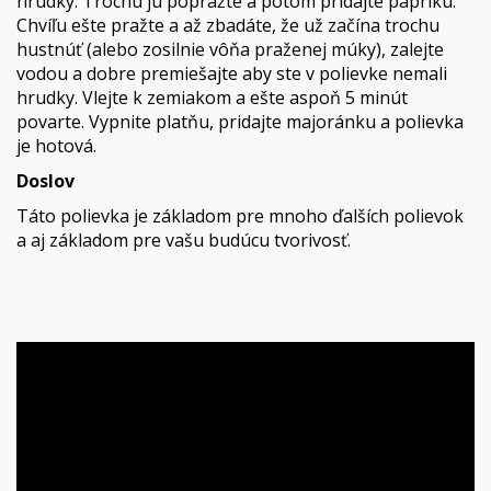
hrudky. Trochu ju popražte a potom pridajte papriku.
Chvíľu ešte pražte a až zbadáte, že už začína trochu
hustnúť (alebo zosilnie vôňa praženej múky), zalejte
vodou a dobre premiešajte aby ste v polievke nemali
hrudky. Vlejte k zemiakom a ešte aspoň 5 minút
povarte. Vypnite platňu, pridajte majoránku a polievka
je hotová.
Doslov
Táto polievka je základom pre mnoho ďalších polievok
a aj základom pre vašu budúcu tvorivosť.