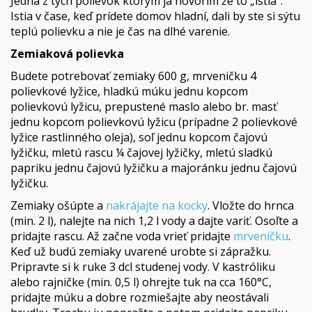
Jedna z tých polievok ktorým ja hovorím že to „istia“.
Istia v čase, keď prídete domov hladní, dali by ste si sýtu
teplú polievku a nie je čas na dlhé varenie.
Zemiaková polievka
Budete potrebovať zemiaky 600 g, mrveničku 4
polievkové lyžice, hladkú múku jednu kopcom
polievkovú lyžicu, prepustené maslo alebo br. masť
jednu kopcom polievkovú lyžicu (prípadne 2 polievkové
lyžice rastlinného oleja), soľ jednu kopcom čajovú
lyžičku, mletú rascu ¼ čajovej lyžičky, mletú sladkú
papriku jednu čajovú lyžičku a majoránku jednu čajovú
lyžičku.
Zemiaky ošúpte a
nakrájajte na kocky
. Vložte do hrnca
(min. 2 l), nalejte na nich 1,2 l vody a dajte variť. Osoľte a
pridajte rascu. Až začne voda vrieť pridajte
mrveničku
.
Keď už budú zemiaky uvarené urobte si zápražku.
Pripravte si k ruke 3 dcl studenej vody. V kastróliku
alebo rajničke (min. 0,5 l) ohrejte tuk na cca 160°C,
pridajte múku a dobre rozmiešajte aby neostávali