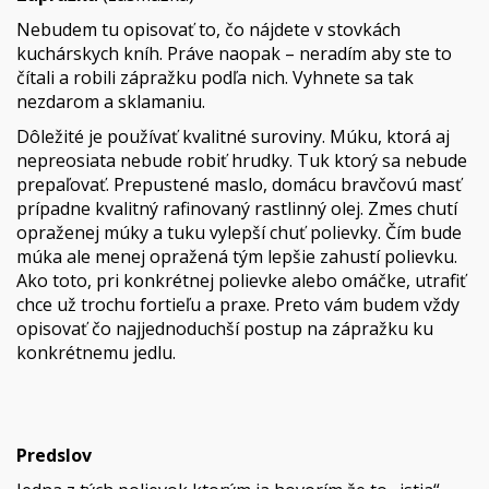
Nebudem tu opisovať to, čo nájdete v stovkách
kuchárskych kníh. Práve naopak – neradím aby ste to
čítali a robili zápražku podľa nich. Vyhnete sa tak
nezdarom a sklamaniu.
Dôležité je používať kvalitné suroviny. Múku, ktorá aj
nepreosiata nebude robiť hrudky. Tuk ktorý sa nebude
prepaľovať. Prepustené maslo, domácu bravčovú masť
prípadne kvalitný rafinovaný rastlinný olej. Zmes chutí
opraženej múky a tuku vylepší chuť polievky. Čím bude
múka ale menej opražená tým lepšie zahustí polievku.
Ako toto, pri konkrétnej polievke alebo omáčke, utrafiť
chce už trochu fortieľu a praxe. Preto vám budem vždy
opisovať čo najjednoduchší postup na zápražku ku
konkrétnemu jedlu.
Predslov