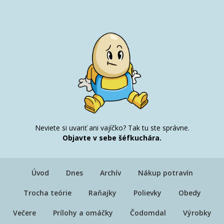
Neviete si uvariť ani vajíčko? Tak tu ste správne.
Objavte v sebe šéfkuchára.
Úvod
Dnes
Archív
Nákup potravín
Trocha teórie
Raňajky
Polievky
Obedy
Večere
Prílohy a omáčky
Čodomdal
Výrobky