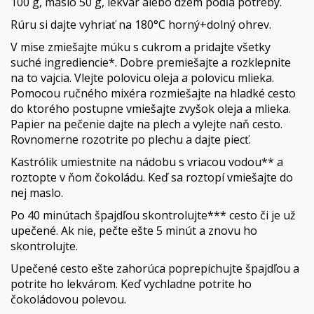
100 g, maslo 50 g, lekvár alebo džem podľa potreby.
Rúru si dajte vyhriať na 180°C horný+dolný ohrev.
V mise zmiešajte múku s cukrom a pridajte všetky
suché ingrediencie*. Dobre premiešajte a rozklepnite
na to vajcia. Vlejte polovicu oleja a polovicu mlieka.
Pomocou ručného mixéra rozmiešajte na hladké cesto
do ktorého postupne vmiešajte zvyšok oleja a mlieka.
Papier na pečenie dajte na plech a vylejte naň cesto.
Rovnomerne rozotrite po plechu a dajte piecť.
Kastrólik umiestnite na nádobu s vriacou vodou** a
roztopte v ňom čokoládu. Keď sa roztopí vmiešajte do
nej maslo.
Po 40 minútach špajdľou skontrolujte*** cesto či je už
upečené. Ak nie, pečte ešte 5 minút a znovu ho
skontrolujte.
Upečené cesto ešte zahorúca poprepichujte špajdľou a
potrite ho lekvárom. Keď vychladne potrite ho
čokoládovou polevou.