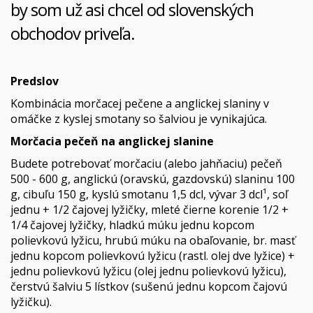
by som už asi chcel od slovenských
obchodov priveľa.
Predslov
Kombinácia morčacej pečene a anglickej slaniny v
omáčke z kyslej smotany so šalviou je vynikajúca.
Morčacia pečeň na anglickej slanine
Budete potrebovať morčaciu (alebo jahňaciu) pečeň
500 - 600 g, anglickú (oravskú, gazdovskú) slaninu 100
g, cibuľu 150 g, kyslú smotanu 1,5 dcl, vývar 3 dcl¹, soľ
jednu + 1/2 čajovej lyžičky, mleté čierne korenie 1/2 +
1/4 čajovej lyžičky, hladkú múku jednu kopcom
polievkovú lyžicu, hrubú múku na obaľovanie, br. masť
jednu kopcom polievkovú lyžicu (rastl. olej dve lyžice) +
jednu polievkovú lyžicu (olej jednu polievkovú lyžicu),
čerstvú šalviu 5 lístkov (sušenú jednu kopcom čajovú
lyžičku).