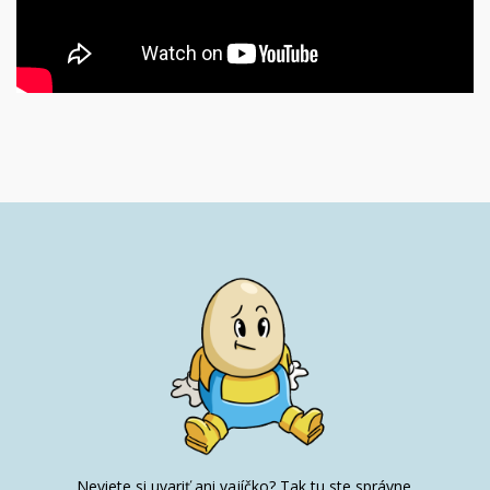
Neviete si uvariť ani vajíčko? Tak tu ste správne.