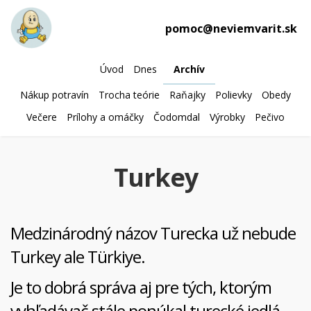
pomoc@neviemvarit.sk
Úvod
Dnes
Archív
Nákup potravín
Trocha teórie
Raňajky
Polievky
Obedy
Večere
Prílohy a omáčky
Čodomdal
Výrobky
Pečivo
Turkey
Medzinárodný názov Turecka už nebude
Turkey ale Türkiye.
Je to dobrá správa aj pre tých, ktorým
vyhľadávač stále ponúkal turecké jedlá