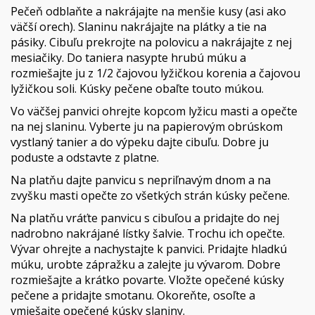
Pečeň odblaňte a nakrájajte na menšie kusy (asi ako
väčší orech). Slaninu nakrájajte na plátky a tie na
pásiky. Cibuľu prekrojte na polovicu a nakrájajte z nej
mesiačiky. Do taniera nasypte hrubú múku a
rozmiešajte ju z 1/2 čajovou lyžičkou korenia a čajovou
lyžičkou soli. Kúsky pečene obaľte touto múkou.
Vo väčšej panvici ohrejte kopcom lyžicu masti a opečte
na nej slaninu. Vyberte ju na papierovým obrúskom
vystlaný tanier a do výpeku dajte cibuľu. Dobre ju
poduste a odstavte z platne.
Na platňu dajte panvicu s nepriľnavým dnom a na
zvyšku masti opečte zo všetkých strán kúsky pečene.
Na platňu vráťte panvicu s cibuľou a pridajte do nej
nadrobno nakrájané lístky šalvie. Trochu ich opečte.
Vývar ohrejte a nachystajte k panvici. Pridajte hladkú
múku, urobte zápražku a zalejte ju vývarom. Dobre
rozmiešajte a krátko povarte. Vložte opečené kúsky
pečene a pridajte smotanu. Okoreňte, osoľte a
vmiešajte opečené kúsky slaniny.