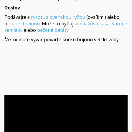
Doslov
Podávajte s
ryžou
,
slovenskou ryžou
(ovsíkmi) alebo
inou
cestovinou
. Môže to byť aj
zemiaková kaša
,
varené
zemiaky
alebo
pečené batáty
.
¹Ak nemáte vývar povarte kocku bujónu v 3 dcl vody.