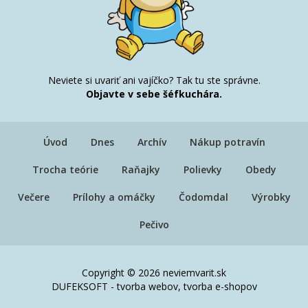
Neviete si uvariť ani vajíčko? Tak tu ste správne.
Objavte v sebe šéfkuchára.
Úvod
Dnes
Archív
Nákup potravín
Trocha teórie
Raňajky
Polievky
Obedy
Večere
Prílohy a omáčky
Čodomdal
Výrobky
Pečivo
Copyright © 2026 neviemvarit.sk
DUFEKSOFT
-
tvorba webov
,
tvorba e-shopov