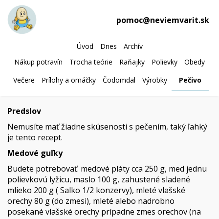
pomoc@neviemvarit.sk
Úvod
Dnes
Archív
Nákup potravín
Trocha teórie
Raňajky
Polievky
Obedy
Večere
Prílohy a omáčky
Čodomdal
Výrobky
Pečivo
Predslov
Nemusíte mať žiadne skúsenosti s pečením, taký ľahký
je tento recept.
Medové guľky
Budete potrebovať: medové pláty cca 250 g, med jednu
polievkovú lyžicu, maslo 100 g, zahustené sladené
mlieko 200 g ( Salko 1/2 konzervy), mleté vlašské
orechy 80 g (do zmesi), mleté alebo nadrobno
posekané vlašské orechy prípadne zmes orechov (na