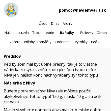
pomoc@neviemvarit.sk
Úvod
Dnes
Archív
Nákup potravín
Trocha teórie
Raňajky
Polievky
Obedy
Večere
Prílohy a omáčky
Čodomdal
Výrobky
Pečivo
Predslov
Keď by som mal byť úplne presný, tak je to vlastne
nátierka zo syra s vnútornou plesňou typu rokfort.
Niva je v našich končinách vyrábaný syr tohto typu.
Nátierka z Nivy
Budete potrebovať syr Niva (ale môžete použiť
akýkoľvek syr tohto typu) 120 g, maslo 40 g a strúčik
cesnaku.
Maslo si vyberte dopredu aby zmäklo. V miske dobre