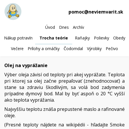
pomoc@neviemvarit.sk
Úvod
Dnes
Archív
Nákup potravín
Trocha teórie
Raňajky
Polievky
Obedy
Večere
Prílohy a omáčky
Čodomdal
Výrobky
Pečivo
Olej na vyprážanie
Výber oleja závisí od teploty pri akej vyprážate. Teplota
pri ktorej sa olej začne prepaľovať (znehodnocovať) a
stane sa zdraviu škodlivým, sa volá bod zadymenia
prípadne dymový bod. Mal by byť aspoň o 20 °C vyšší
ako teplota vyprážania.
Najvyššiu teplotu znáša prepustené maslo a rafinované
oleje.
(Presné teploty nájdete na wikipédii - hľadajte Smoke