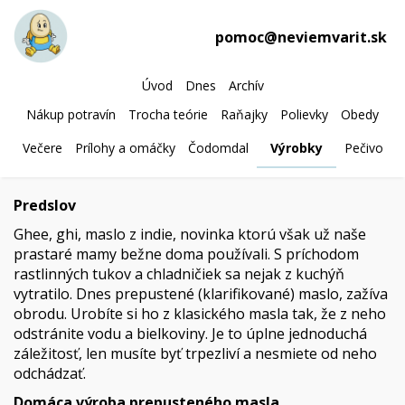
pomoc@neviemvarit.sk
Úvod
Dnes
Archív
Nákup potravín
Trocha teórie
Raňajky
Polievky
Obedy
Večere
Prílohy a omáčky
Čodomdal
Výrobky
Pečivo
Predslov
Ghee, ghi, maslo z indie, novinka ktorú však už naše
prastaré mamy bežne doma používali. S príchodom
rastlinných tukov a chladničiek sa nejak z kuchýň
vytratilo. Dnes prepustené (klarifikované) maslo, zažíva
obrodu. Urobíte si ho z klasického masla tak, že z neho
odstránite vodu a bielkoviny. Je to úplne jednoduchá
záležitosť, len musíte byť trpezliví a nesmiete od neho
odchádzať.
Domáca výroba prepusteného masla