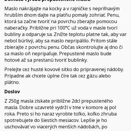
Maslo nakrájajte na kocky a v rajničke s nepriľnavým
hrubším dnom dajte na platňu pomaly zohriať. Penu,
ktorá sa začne tvoriť na povrchu zberajte pomocou
naberačky. Približne pri 100°C už voda v masle tvorí
bubliny a odparuje sa. Znížte teplotu platne tak, aby var
nebol búrlivý, aby sa maslo nepripálilo. Pritom stále
zbierajte z povrchu penu. Občas skontrolujte aj dno či
sa maslo oň nepripaľuje. Prepustené maslo bude
hotové až sa prestanú tvoriť bublinky.
Prelejte cez husté kovové sitko do pripravenej nádoby.
Prípadne ak chcete úplne číre tak cez gázu alebo
plátno.
Doslov
Z 250g masla získate približne 2dcl prepusteného
masla. Dobre uzavreté vydrží v tme v komore aj pol
roka. Preto si ho naraz vyrobte toľko, koľko zhruba
spotrebujete do šiestich mesiacov. Lepšie je ho
uschovávať vo viacerých menších nádobách, po